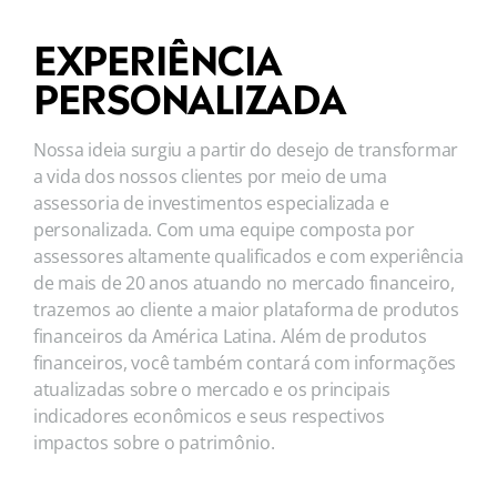
EXPERIÊNCIA
PERSONALIZADA
Nossa ideia surgiu a partir do desejo de transformar
a vida dos nossos clientes por meio de uma
assessoria de investimentos especializada e
personalizada. Com uma equipe composta por
assessores altamente qualificados e com experiência
de mais de 20 anos atuando no mercado financeiro,
trazemos ao cliente a maior plataforma de produtos
financeiros da América Latina. Além de produtos
financeiros, você também contará com informações
atualizadas sobre o mercado e os principais
indicadores econômicos e seus respectivos
impactos sobre o patrimônio.