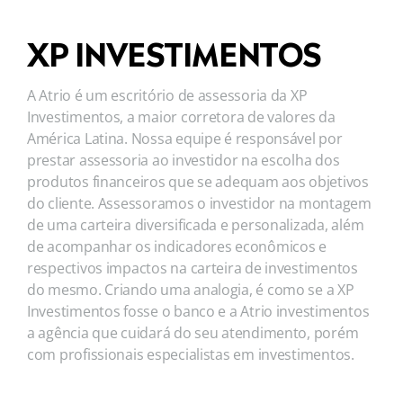
XP INVESTIMENTOS
A Atrio é um escritório de assessoria da XP
Investimentos, a maior corretora de valores da
América Latina. Nossa equipe é responsável por
prestar assessoria ao investidor na escolha dos
produtos financeiros que se adequam aos objetivos
do cliente. Assessoramos o investidor na montagem
de uma carteira diversificada e personalizada, além
de acompanhar os indicadores econômicos e
respectivos impactos na carteira de investimentos
do mesmo. Criando uma analogia, é como se a XP
Investimentos fosse o banco e a Atrio investimentos
a agência que cuidará do seu atendimento, porém
com profissionais especialistas em investimentos.